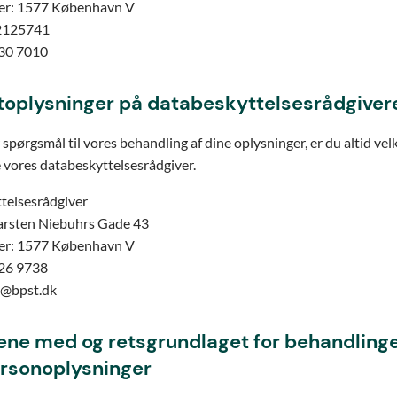
r: 1577 København V
42125741
330 7010
toplysninger på databeskyttelsesrådgiver
 spørgsmål til vores behandling af dine oplysninger, er du altid ve
 vores databeskyttelsesrådgiver.
telsesrådgiver
arsten Niebuhrs Gade 43
r: 1577 København V
226 9738
o@bpst.dk
ene med og retsgrundlaget for behandlinge
ersonoplysninger