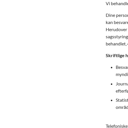
Vi behandle
Dine person
kan besvare
Herudover b
sagsstyring
behandlet, 
Skriftlige
Besvar
myndi
Journa
efter
Statis
område
Telefonisk