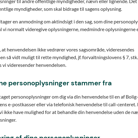
ninger til andre offentlige myndigheder, nævn eller lignende. Det 
fentlige myndigheder, som skal bidrage til sagens oplysning.
dtager en anmodning om aktindsigt i den sag, som dine personopl
kal vi normalt videregive oplysningerne, medmindre oplysningerne 
, at henvendelsen ikke vedrører vores sagsområde, videresendes
 så vidt muligt til rette myndighed, jf. forvaltningslovens § 7, stk.
s vi videresender henvendelsen.
ine personoplysninger stammer fra
aget personoplysninger om dig via din henvendelse til en af Bolig
ns e-postkasser eller via telefonisk henvendelse til call-centeret. 
l vi ikke have mulighed for at behandle din henvendelse uden de n
sninger.