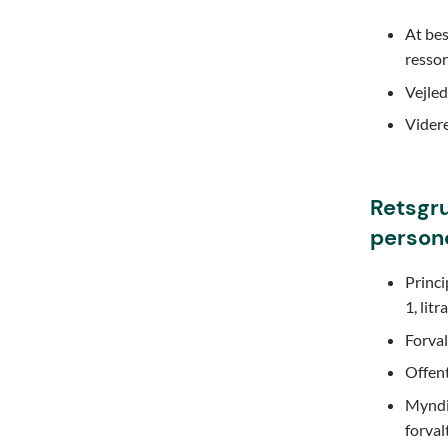
At bes
ressor
Vejled
Videre
Retsgru
persono
Princi
1, litr
Forval
Offent
Myndi
forvalt