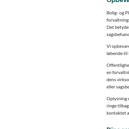
Opbeva
Bolig- og P
forvaltnings
Det betyder,
sagsbehandl
Vi opbevare
løbende til
Offentlighe
en forvaltn
dens virkso
eller sagsb
Oplysning 
ringe tilbag
kontaktet a