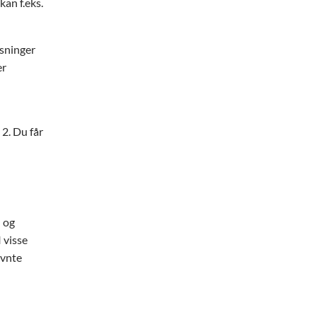
kan f.eks.
ysninger
er
 2. Du får
- og
I visse
ævnte