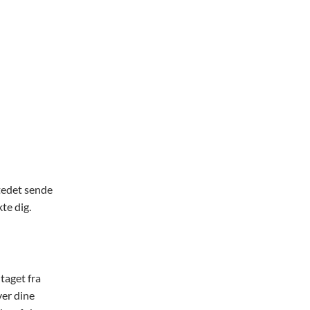
stedet sende
te dig.
taget fra
ver dine