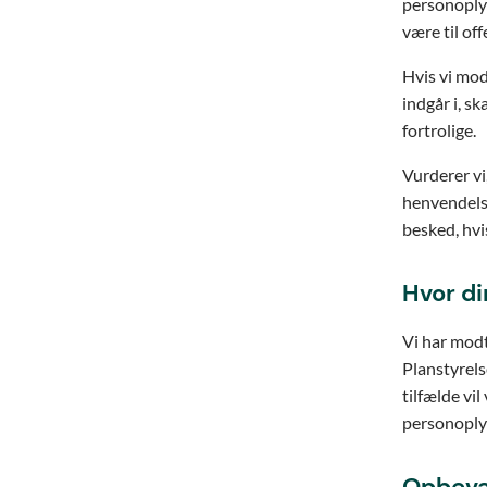
personoplys
være til of
Hvis vi mo
indgår i, s
fortrolige.
Vurderer vi
henvendelsen
besked, hvi
Hvor d
Vi har modt
Planstyrelse
tilfælde vi
personoply