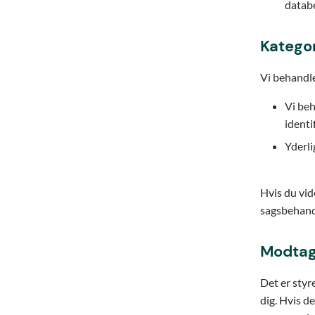
databe
Kategor
Vi behandle
Vi beh
identi
Yderli
Hvis du vide
sagsbehandl
Modtage
Det er styr
dig. Hvis d