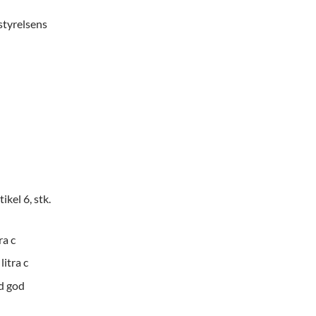
styrelsens
kel 6, stk.
ra c
litra c
d god