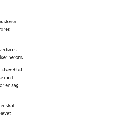
hedsloven.
vores
verføres
lser herom.
 afsendt af
lse med
or en sag
er skal
blevet