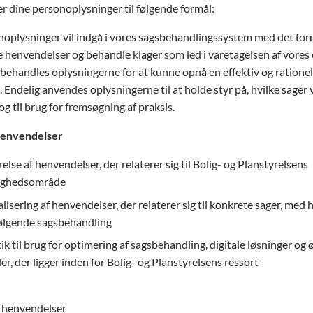
r dine personoplysninger til følgende formål:
oplysninger vil indgå i vores sagsbehandlingssystem med det formå
 henvendelser og behandle klager som led i varetagelsen af vores
ehandles oplysningerne for at kunne opnå en effektiv og rationel
. Endelig anvendes oplysningerne til at holde styr på, hvilke sager 
og til brug for fremsøgning af praksis.
 henvendelser
else af henvendelser, der relaterer sig til Bolig- og Planstyrelsens
ghedsområde
lisering af henvendelser, der relaterer sig til konkrete sager, med 
følgende sagsbehandling
tik til brug for optimering af sagsbehandling, digitale løsninger og 
r, der ligger inden for Bolig- og Planstyrelsens ressort
e henvendelser