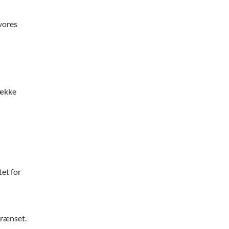
vores
række
tet for
grænset.