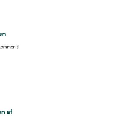
en
lkommen til
n af