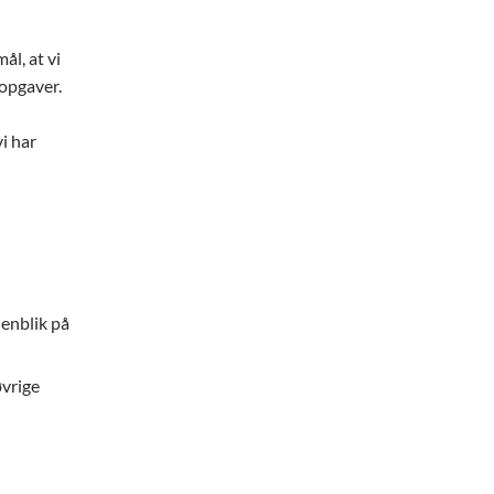
l, at vi
 opgaver.
vi har
henblik på
øvrige