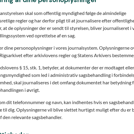
ring af dine personoplysninger
lanstyrelsen skal som offentlig myndighed følge de almindelige
retlige regler og har derfor pligt til at journalisere efter offentlig
 at de oplysninger der er sendt til styrelsen, bliver journaliseret i 
ingssystem ved oprettelse af en sag.
r dine personoplysninger i vores journalsystem. Oplysningerne o
 Rigsarkivet efter arkivlovens regler og Statens Arkivers bestemme
dslovens § 15, stk. 1, betyder, at dokumenter der er modtaget eller
ingsmyndighed som led i administrativ sagsbehandling i forbinde
mhed, skal journaliseres i det omfang dokumentet har betydning f
ehandlingen i øvrigt.
om dit telefonnummer og navn, kan indhentes hvis en sagsbehandl
e til dig. Oplysningerne vil blive slettet hurtigst muligt efter du er 
f den relevante sagsbehandler.