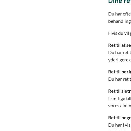
Dine re
Du har efte
behandling 
Hvis du vil
Ret til at 
Du har ret 
yderligere 
Ret til beri
Du har ret t
Ret til slet
I særlige ti
vores almin
Ret til be
Du har i vi